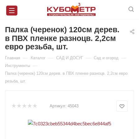
Палка (черенок) 120см дерев.
в ПВХ пленке разноцв. 2,2см
евро резьба, шт.
—
—
—
—
Главная
Каталог
САД И ДОСУГ
Сад и огород
—
Инструменты
Палка (черенок) 120см дерев. в ПВХ пленке разноцв. 2,2см евро
резьба, шт.
Артикул:
45043