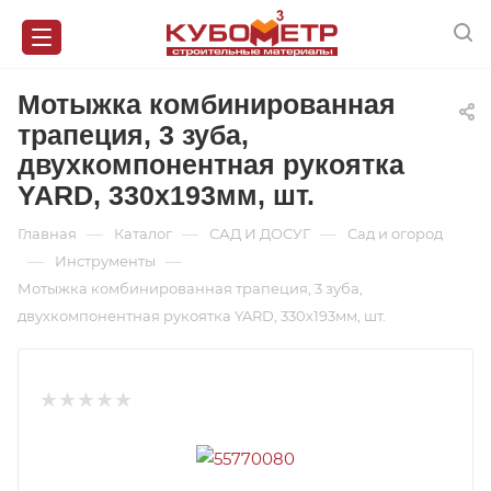
Мотыжка комбинированная
трапеция, 3 зуба,
двухкомпонентная рукоятка
YARD, 330х193мм, шт.
—
—
—
Главная
Каталог
САД И ДОСУГ
Сад и огород
—
—
Инструменты
Мотыжка комбинированная трапеция, 3 зуба,
двухкомпонентная рукоятка YARD, 330х193мм, шт.