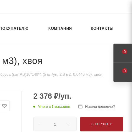
ПОКУПАТЕЛЮ
КОМПАНИЯ
КОНТАКТЫ
0
 м3), хвоя
0
руса (кат АВ)16*140*4 (5 шт/уп, 2,8 м2, 0,0448 м3), хвоя
2 376
₽
/уп.
Много
в 1 магазине
Нашли дешевле?
В КОРЗИНУ