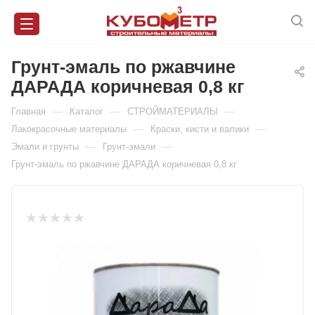
Грунт-эмаль по ржавчине
ДАРАДА коричневая 0,8 кг
—
—
—
Главная
Каталог
СТРОЙМАТЕРИАЛЫ
—
—
Лакокрасочные материалы
Краски, кисти и валики
—
—
Эмали и грунты
Грунт-эмали
Грунт-эмаль по ржавчине ДАРАДА коричневая 0,8 кг