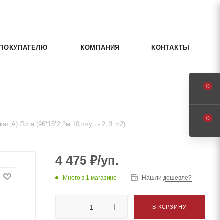
ПОКУПАТЕЛЮ
КОМПАНИЯ
КОНТАКТЫ
0
0
кат A) Липа (96*15*2,2м 10шт/уп - 2,11 м2)
4 475
₽
/уп.
Много
в 1 магазине
Нашли дешевле?
В КОРЗИНУ