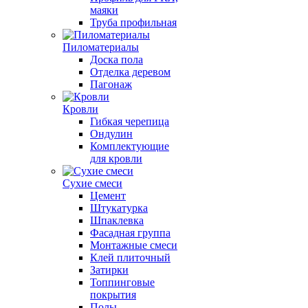
маяки
Труба профильная
Пиломатериалы
Доска пола
Отделка деревом
Пагонаж
Кровли
Гибкая черепица
Ондулин
Комплектующие
для кровли
Сухие смеси
Цемент
Штукатурка
Шпаклевка
Фасадная группа
Монтажные смеси
Клей плиточный
Затирки
Топпинговые
покрытия
Полы