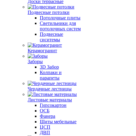
Доски террасные
Подвесные потолки
Потолочные плиты
Светильники для
потолочных систем
Подвесные
сиситемы
Керамогранит
Заборы
3D Забор
Колпаки и
парапеты
Чердачные лестницы
Листовые материалы
Гипсокартон
ОСБ
Фанера
Щиты мебельные
ЦСП
ДВП