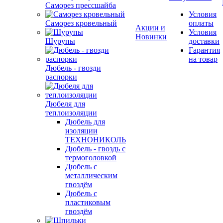
Саморез прессшайба
Условия
Саморез кровельный
оплаты
Акции и
Условия
Новинки
Шурупы
доставки
Гарантия
на товар
Дюбель - гвозди
распорки
Дюбеля для
теплоизоляции
Дюбель для
изоляции
ТЕХНОНИКОЛЬ
Дюбель - гвоздь с
термоголовкой
Дюбель с
металлическим
гвоздём
Дюбель с
пластиковым
гвоздём