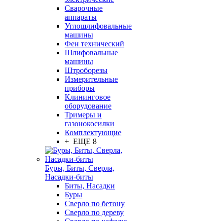
Сварочные
аппараты
Углошлифовальные
машины
Фен технический
Шлифовальные
машины
Штроборезы
Измерительные
приборы
Клининговое
оборудование
Тримеры и
газонокосилки
Комплектующие
+ ЕЩЕ 8
Буры, Биты, Сверла,
Насадки-биты
Биты, Насадки
Буры
Сверло по бетону
Сверло по дереву