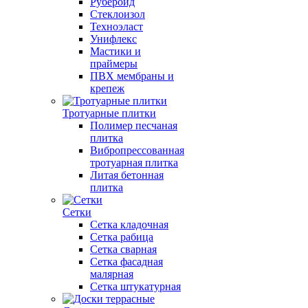
Рубероид
Стеклоизол
Техноэласт
Унифлекс
Мастики и
праймеры
ПВХ мембраны и
крепеж
Тротуарные плитки
Полимер песчаная
плитка
Вибропрессованная
тротуарная плитка
Литая бетонная
плитка
Сетки
Сетка кладочная
Сетка рабица
Сетка сварная
Сетка фасадная
малярная
Сетка штукатурная