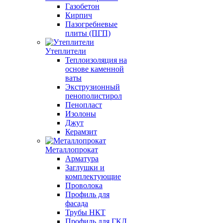
Газобетон
Кирпич
Пазогребневые
плиты (ПГП)
Утеплители
Теплоизоляция на
основе каменной
ваты
Экструзионный
пенополистирол
Пенопласт
Изолоны
Джут
Керамзит
Металлопрокат
Арматура
Заглушки и
комплектующие
Проволока
Профиль для
фасада
Трубы НКТ
Профиль для ГКЛ,