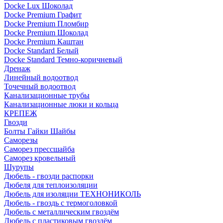
Docke Lux Шоколад
Docke Premium Графит
Docke Premium Пломбир
Docke Premium Шоколад
Docke Premium Каштан
Docke Standard Белый
Docke Standard Темно-коричневый
Дренаж
Линейный водоотвод
Точечный водоотвод
Канализационные трубы
Канализационные люки и кольца
КРЕПЕЖ
Гвозди
Болты Гайки Шайбы
Саморезы
Саморез прессшайба
Саморез кровельный
Шурупы
Дюбель - гвозди распорки
Дюбеля для теплоизоляции
Дюбель для изоляции ТЕХНОНИКОЛЬ
Дюбель - гвоздь с термоголовкой
Дюбель с металлическим гвоздём
Дюбель с пластиковым гвоздём