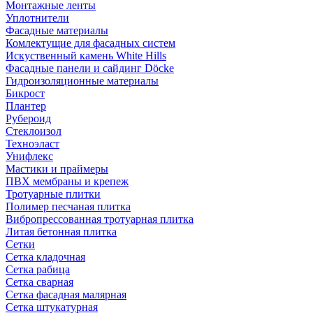
Монтажные ленты
Уплотнители
Фасадные материалы
Комлектущие для фасадных систем
Искуственный камень White Hills
Фасадные панели и сайдинг Döcke
Гидроизоляционные материалы
Бикрост
Плантер
Рубероид
Стеклоизол
Техноэласт
Унифлекс
Мастики и праймеры
ПВХ мембраны и крепеж
Тротуарные плитки
Полимер песчаная плитка
Вибропрессованная тротуарная плитка
Литая бетонная плитка
Сетки
Сетка кладочная
Сетка рабица
Сетка сварная
Сетка фасадная малярная
Сетка штукатурная