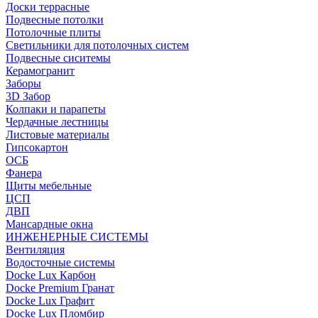
Доски террасные
Подвесные потолки
Потолочные плиты
Светильники для потолочных систем
Подвесные сиситемы
Керамогранит
Заборы
3D Забор
Колпаки и парапеты
Чердачные лестницы
Листовые материалы
Гипсокартон
ОСБ
Фанера
Щиты мебельные
ЦСП
ДВП
Мансардные окна
ИНЖЕНЕРНЫЕ СИСТЕМЫ
Вентиляция
Водосточные системы
Docke Lux Карбон
Docke Premium Гранат
Docke Lux Графит
Docke Lux Пломбир