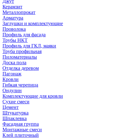
Джут
Керамзит
Металлопрокат
Арматура
Заглушки и комплектующие
Проволока
Профиль для фасада
Трубы НКТ
Профиль для ГКЛ, маяки
Труба профильная
Пиломатериалы
Доска пола
Отделка деревом
Пагонаж
Кровли
Гибкая черепица
Ондулин
Комплектующие для кровли
Сухие смеси
Цемент
Штукатурка
Шпаклевка
Фасадная группа
Монтажные смеси
Клей плиточный