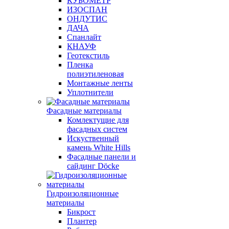
КУБОМЕТР
ИЗОСПАН
ОНДУТИС
ДАЧА
Спанлайт
КНАУФ
Геотекстиль
Пленка
полиэтиленовая
Монтажные ленты
Уплотнители
Фасадные материалы
Комлектущие для
фасадных систем
Искуственный
камень White Hills
Фасадные панели и
сайдинг Döcke
Гидроизоляционные
материалы
Бикрост
Плантер