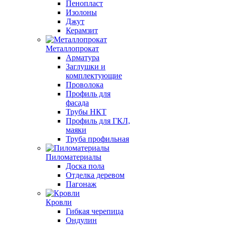
Пенопласт
Изолоны
Джут
Керамзит
Металлопрокат
Арматура
Заглушки и
комплектующие
Проволока
Профиль для
фасада
Трубы НКТ
Профиль для ГКЛ,
маяки
Труба профильная
Пиломатериалы
Доска пола
Отделка деревом
Пагонаж
Кровли
Гибкая черепица
Ондулин