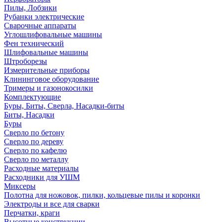
Пилы, Лобзики
Рубанки электрические
Сварочные аппараты
Углошлифовальные машины
Фен технический
Шлифовальные машины
Штроборезы
Измерительные приборы
Клининговое оборудование
Тримеры и газонокосилки
Комплектующие
Буры, Биты, Сверла, Насадки-биты
Биты, Насадки
Буры
Сверло по бетону
Сверло по дереву
Сверло по кафелю
Сверло по металлу
Расходные материалы
Расходники для УШМ
Миксеры
Полотна для ножовок, пилки, кольцевые пилы и коронки
Электроды и все для сварки
Перчатки, краги
Высотные конструкции