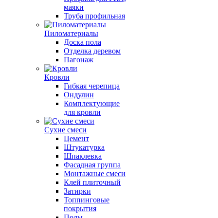
маяки
Труба профильная
Пиломатериалы
Доска пола
Отделка деревом
Пагонаж
Кровли
Гибкая черепица
Ондулин
Комплектующие
для кровли
Сухие смеси
Цемент
Штукатурка
Шпаклевка
Фасадная группа
Монтажные смеси
Клей плиточный
Затирки
Топпинговые
покрытия
Полы