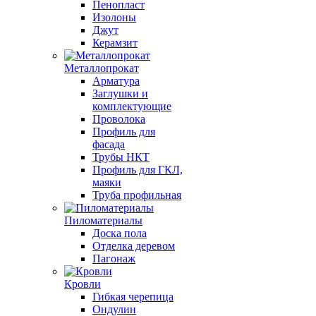
Пенопласт
Изолоны
Джут
Керамзит
Металлопрокат
Арматура
Заглушки и
комплектующие
Проволока
Профиль для
фасада
Трубы НКТ
Профиль для ГКЛ,
маяки
Труба профильная
Пиломатериалы
Доска пола
Отделка деревом
Пагонаж
Кровли
Гибкая черепица
Ондулин