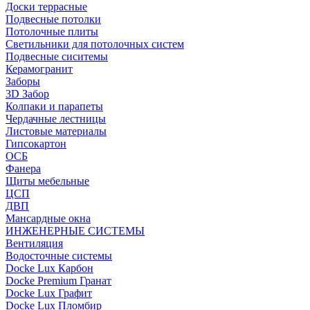
Доски террасные
Подвесные потолки
Потолочные плиты
Светильники для потолочных систем
Подвесные сиситемы
Керамогранит
Заборы
3D Забор
Колпаки и парапеты
Чердачные лестницы
Листовые материалы
Гипсокартон
ОСБ
Фанера
Щиты мебельные
ЦСП
ДВП
Мансардные окна
ИНЖЕНЕРНЫЕ СИСТЕМЫ
Вентиляция
Водосточные системы
Docke Lux Карбон
Docke Premium Гранат
Docke Lux Графит
Docke Lux Пломбир