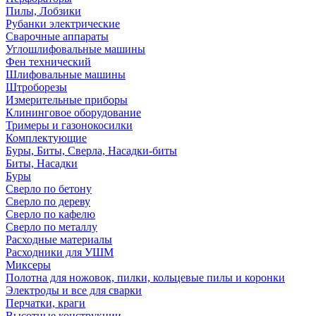
Пилы, Лобзики
Рубанки электрические
Сварочные аппараты
Углошлифовальные машины
Фен технический
Шлифовальные машины
Штроборезы
Измерительные приборы
Клининговое оборудование
Тримеры и газонокосилки
Комплектующие
Буры, Биты, Сверла, Насадки-биты
Биты, Насадки
Буры
Сверло по бетону
Сверло по дереву
Сверло по кафелю
Сверло по металлу
Расходные материалы
Расходники для УШМ
Миксеры
Полотна для ножовок, пилки, кольцевые пилы и коронки
Электроды и все для сварки
Перчатки, краги
Высотные конструкции