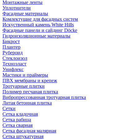
Монтажные ленты
Уплотнители
Фасадные материалы
Комлектущие для фасадных систем
Искуственный камень White Hills
Фасадные панели и сайдинг Döcke
Гидроизоляционные материалы
Бикрост
Плантер
Рубероид
Стеклоизол
Техноэласт
Унифлекс
Мастики и праймеры
ПВХ мембраны и крепеж
Тротуарные плитки
Полимер песчаная плитка
Вибропрессованная тротуарная плитка
Литая бетонная плитка
Сетки
Сетка кладочная
Сетка рабица
Сетка сварная
Сетка фасадная малярная
Сетка штукатурная