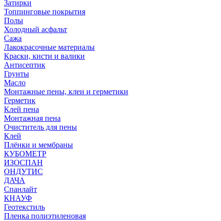
Затирки
Топпинговые покрытия
Полы
Холодный асфальт
Сажа
Лакокрасочные материалы
Краски, кисти и валики
Антисептик
Грунты
Масло
Монтажные пены, клеи и герметики
Герметик
Клей пена
Монтажная пена
Очиститель для пены
Клей
Плёнки и мембраны
КУБОМЕТР
ИЗОСПАН
ОНДУТИС
ДАЧА
Спанлайт
КНАУФ
Геотекстиль
Пленка полиэтиленовая