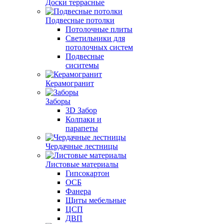
Доски террасные
Подвесные потолки
Потолочные плиты
Светильники для
потолочных систем
Подвесные
сиситемы
Керамогранит
Заборы
3D Забор
Колпаки и
парапеты
Чердачные лестницы
Листовые материалы
Гипсокартон
ОСБ
Фанера
Щиты мебельные
ЦСП
ДВП