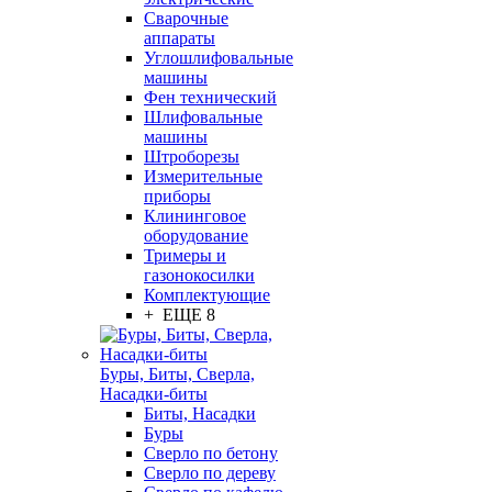
Сварочные
аппараты
Углошлифовальные
машины
Фен технический
Шлифовальные
машины
Штроборезы
Измерительные
приборы
Клининговое
оборудование
Тримеры и
газонокосилки
Комплектующие
+ ЕЩЕ 8
Буры, Биты, Сверла,
Насадки-биты
Биты, Насадки
Буры
Сверло по бетону
Сверло по дереву