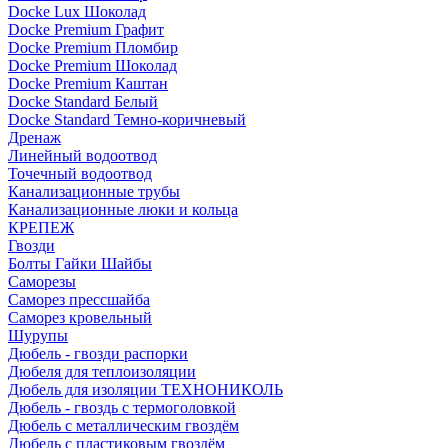
Docke Lux Шоколад
Docke Premium Графит
Docke Premium Пломбир
Docke Premium Шоколад
Docke Premium Каштан
Docke Standard Белый
Docke Standard Темно-коричневый
Дренаж
Линейный водоотвод
Точечный водоотвод
Канализационные трубы
Канализационные люки и кольца
КРЕПЕЖ
Гвозди
Болты Гайки Шайбы
Саморезы
Саморез прессшайба
Саморез кровельный
Шурупы
Дюбель - гвозди распорки
Дюбеля для теплоизоляции
Дюбель для изоляции ТЕХНОНИКОЛЬ
Дюбель - гвоздь с термоголовкой
Дюбель с металлическим гвоздём
Дюбель с пластиковым гвоздём