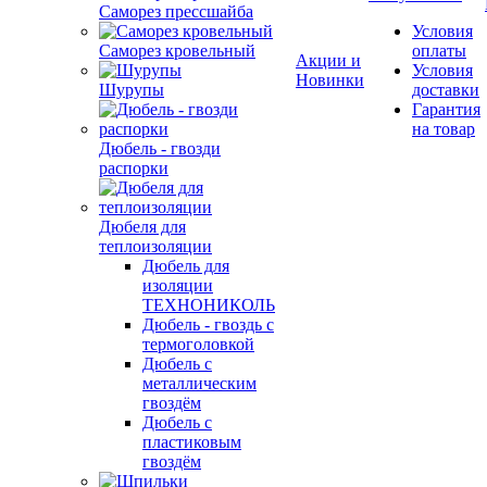
Саморез прессшайба
Условия
Саморез кровельный
оплаты
Акции и
Условия
Новинки
Шурупы
доставки
Гарантия
на товар
Дюбель - гвозди
распорки
Дюбеля для
теплоизоляции
Дюбель для
изоляции
ТЕХНОНИКОЛЬ
Дюбель - гвоздь с
термоголовкой
Дюбель с
металлическим
гвоздём
Дюбель с
пластиковым
гвоздём