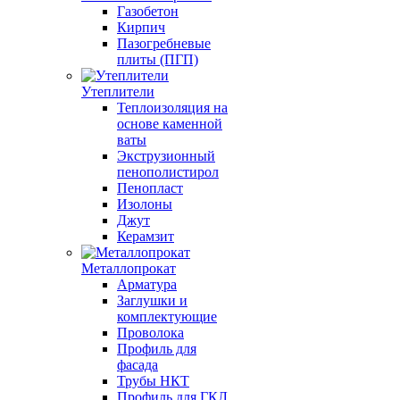
Газобетон
Кирпич
Пазогребневые
плиты (ПГП)
Утеплители
Теплоизоляция на
основе каменной
ваты
Экструзионный
пенополистирол
Пенопласт
Изолоны
Джут
Керамзит
Металлопрокат
Арматура
Заглушки и
комплектующие
Проволока
Профиль для
фасада
Трубы НКТ
Профиль для ГКЛ,