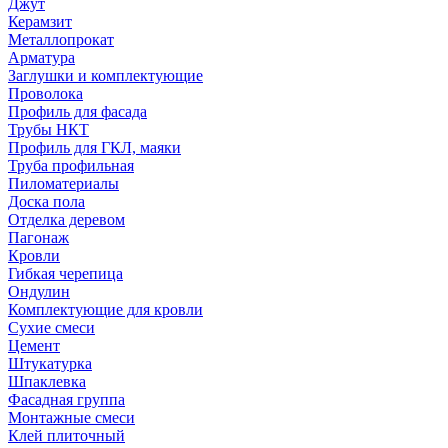
Джут
Керамзит
Металлопрокат
Арматура
Заглушки и комплектующие
Проволока
Профиль для фасада
Трубы НКТ
Профиль для ГКЛ, маяки
Труба профильная
Пиломатериалы
Доска пола
Отделка деревом
Пагонаж
Кровли
Гибкая черепица
Ондулин
Комплектующие для кровли
Сухие смеси
Цемент
Штукатурка
Шпаклевка
Фасадная группа
Монтажные смеси
Клей плиточный