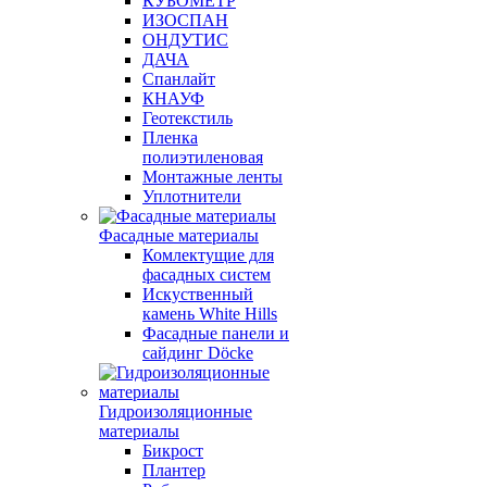
КУБОМЕТР
ИЗОСПАН
ОНДУТИС
ДАЧА
Спанлайт
КНАУФ
Геотекстиль
Пленка
полиэтиленовая
Монтажные ленты
Уплотнители
Фасадные материалы
Комлектущие для
фасадных систем
Искуственный
камень White Hills
Фасадные панели и
сайдинг Döcke
Гидроизоляционные
материалы
Бикрост
Плантер