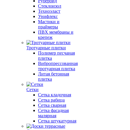
Рубероид
Стеклоизол
Техноэласт
Унифлекс
Мастики и
праймеры
ПВХ мембраны и
крепеж
Тротуарные плитки
Полимер песчаная
плитка
Вибропрессованная
тротуарная плитка
Литая бетонная
плитка
Сетки
Сетка кладочная
Сетка рабица
Сетка сварная
Сетка фасадная
малярная
Сетка штукатурная