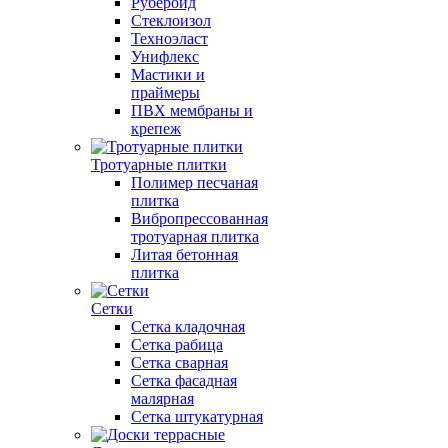
Рубероид
Стеклоизол
Техноэласт
Унифлекс
Мастики и
праймеры
ПВХ мембраны и
крепеж
Тротуарные плитки
Полимер песчаная
плитка
Вибропрессованная
тротуарная плитка
Литая бетонная
плитка
Сетки
Сетка кладочная
Сетка рабица
Сетка сварная
Сетка фасадная
малярная
Сетка штукатурная