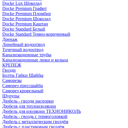
Docke Lux Шоколад
Docke Premium Графит
Docke Premium Пломбир
Docke Premium Шоколад
Docke Premium Каштан
Docke Standard Белый
Docke Standard Темно-коричневый
Дренаж
Линейный водоотвод
Точечный водоотвод
Канализационные трубы
Канализационные люки и кольца
КРЕПЕЖ
Гвозди
Болты Гайки Шайбы
Саморезы
Саморез прессшайба
Саморез кровельный
Шурупы
Дюбель - гвозди распорки
Дюбеля для теплоизоляции
Дюбель для изоляции ТЕХНОНИКОЛЬ
Дюбель - гвоздь с термоголовкой
Дюбель с металлическим гвоздём
Дюбель с пластиковым гвоздём