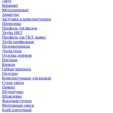
Джут
Керамзит
Металлопрокат
Арматура
Заглушки и комплектующие
Проволока
Профиль для фасада
Трубы НКТ
Профиль для ГКЛ, маяки
Труба профильная
Пиломатериалы
Доска пола
Отделка деревом
Пагонаж
Кровли
Гибкая черепица
Ондулин
Комплектующие для кровли
Сухие смеси
Цемент
Штукатурка
Шпаклевка
Фасадная группа
Монтажные смеси
Клей плиточный