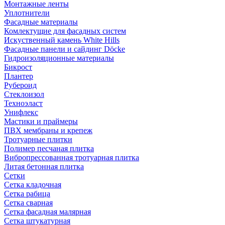
Монтажные ленты
Уплотнители
Фасадные материалы
Комлектущие для фасадных систем
Искуственный камень White Hills
Фасадные панели и сайдинг Döcke
Гидроизоляционные материалы
Бикрост
Плантер
Рубероид
Стеклоизол
Техноэласт
Унифлекс
Мастики и праймеры
ПВХ мембраны и крепеж
Тротуарные плитки
Полимер песчаная плитка
Вибропрессованная тротуарная плитка
Литая бетонная плитка
Сетки
Сетка кладочная
Сетка рабица
Сетка сварная
Сетка фасадная малярная
Сетка штукатурная