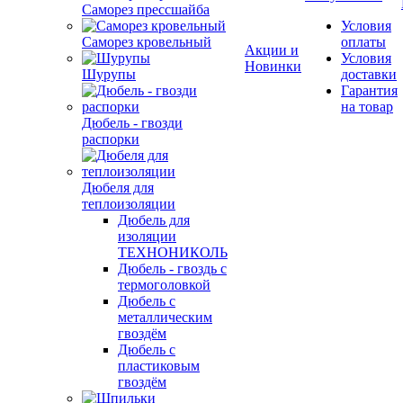
Саморез прессшайба
Условия
Саморез кровельный
оплаты
Акции и
Условия
Новинки
Шурупы
доставки
Гарантия
на товар
Дюбель - гвозди
распорки
Дюбеля для
теплоизоляции
Дюбель для
изоляции
ТЕХНОНИКОЛЬ
Дюбель - гвоздь с
термоголовкой
Дюбель с
металлическим
гвоздём
Дюбель с
пластиковым
гвоздём