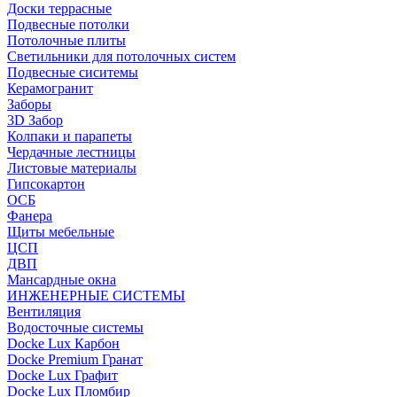
Доски террасные
Подвесные потолки
Потолочные плиты
Светильники для потолочных систем
Подвесные сиситемы
Керамогранит
Заборы
3D Забор
Колпаки и парапеты
Чердачные лестницы
Листовые материалы
Гипсокартон
ОСБ
Фанера
Щиты мебельные
ЦСП
ДВП
Мансардные окна
ИНЖЕНЕРНЫЕ СИСТЕМЫ
Вентиляция
Водосточные системы
Docke Lux Карбон
Docke Premium Гранат
Docke Lux Графит
Docke Lux Пломбир