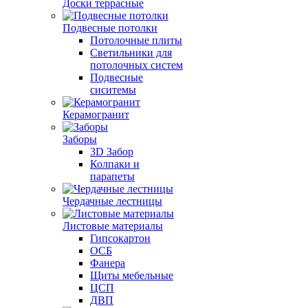
Доски террасные
Подвесные потолки
Потолочные плиты
Светильники для
потолочных систем
Подвесные
сиситемы
Керамогранит
Заборы
3D Забор
Колпаки и
парапеты
Чердачные лестницы
Листовые материалы
Гипсокартон
ОСБ
Фанера
Щиты мебельные
ЦСП
ДВП