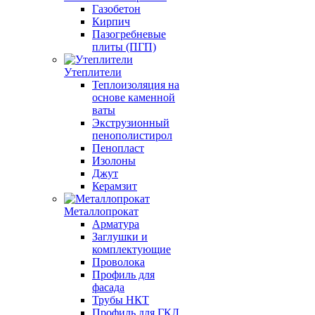
Газобетон
Кирпич
Пазогребневые
плиты (ПГП)
Утеплители
Теплоизоляция на
основе каменной
ваты
Экструзионный
пенополистирол
Пенопласт
Изолоны
Джут
Керамзит
Металлопрокат
Арматура
Заглушки и
комплектующие
Проволока
Профиль для
фасада
Трубы НКТ
Профиль для ГКЛ,