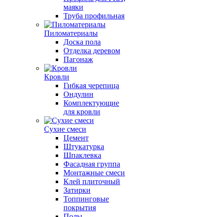
маяки
Труба профильная
Пиломатериалы
Доска пола
Отделка деревом
Пагонаж
Кровли
Гибкая черепица
Ондулин
Комплектующие
для кровли
Сухие смеси
Цемент
Штукатурка
Шпаклевка
Фасадная группа
Монтажные смеси
Клей плиточный
Затирки
Топпинговые
покрытия
Полы