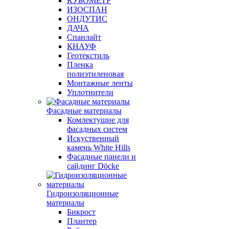
КУБОМЕТР
ИЗОСПАН
ОНДУТИС
ДАЧА
Спанлайт
КНАУФ
Геотекстиль
Пленка
полиэтиленовая
Монтажные ленты
Уплотнители
Фасадные материалы
Комлектущие для
фасадных систем
Искуственный
камень White Hills
Фасадные панели и
сайдинг Döcke
Гидроизоляционные
материалы
Бикрост
Плантер