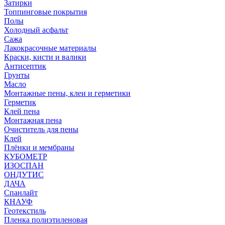
Затирки
Топпинговые покрытия
Полы
Холодный асфальт
Сажа
Лакокрасочные материалы
Краски, кисти и валики
Антисептик
Грунты
Масло
Монтажные пены, клеи и герметики
Герметик
Клей пена
Монтажная пена
Очиститель для пены
Клей
Плёнки и мембраны
КУБОМЕТР
ИЗОСПАН
ОНДУТИС
ДАЧА
Спанлайт
КНАУФ
Геотекстиль
Пленка полиэтиленовая