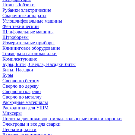
Пилы, Лобзики
Рубанки электрические
Сварочные аппараты
Углошлифовальные машины
Фен технический
Шлифовальные машины
Штроборезы
Измерительные приборы
Клининговое оборудование
Тримеры и газонокосилки
Комплектующие
Буры, Биты, Сверла, Насадки-биты
Биты, Насадки
Буры
Сверло по бетону
Сверло по дереву
Сверло по кафелю
Сверло по металлу
Расходные материалы
Расходники для УШМ
Миксеры
Полотна для ножовок, пилки, кольцевые пилы и коронки
Электроды и все для сварки
Перчатки, краги
Высотные конструкции