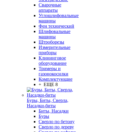
Сварочные
аппараты
Углошлифовальные
машины
Фен технический
Шлифовальные
машины
Штроборезы
Измерительные
приборы
Клининговое
оборудование
Тримеры и
газонокосилки
Комплектующие
+ ЕЩЕ 8
Буры, Биты, Сверла,
Насадки-биты
Биты, Насадки
Буры
Сверло по бетону
Сверло по дереву