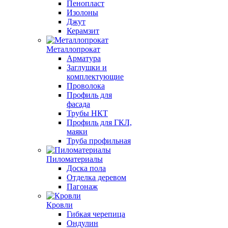
Пенопласт
Изолоны
Джут
Керамзит
Металлопрокат
Арматура
Заглушки и
комплектующие
Проволока
Профиль для
фасада
Трубы НКТ
Профиль для ГКЛ,
маяки
Труба профильная
Пиломатериалы
Доска пола
Отделка деревом
Пагонаж
Кровли
Гибкая черепица
Ондулин