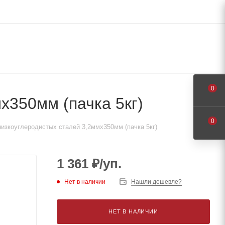
0
х350мм (пачка 5кг)
0
зкоуглеродистых сталей 3,2ммх350мм (пачка 5кг)
1 361
₽
/уп.
Нет в наличии
Нашли дешевле?
НЕТ В НАЛИЧИИ