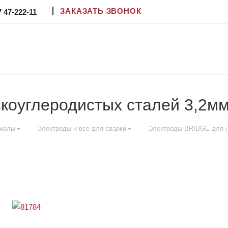
ЗАКАЗАТЬ ЗВОНОК
7 47-222-11
оуглеродистых сталей 3,2мм
—
—
риалы
Электроды и все для сварки
Электроды BRIDGE для ни