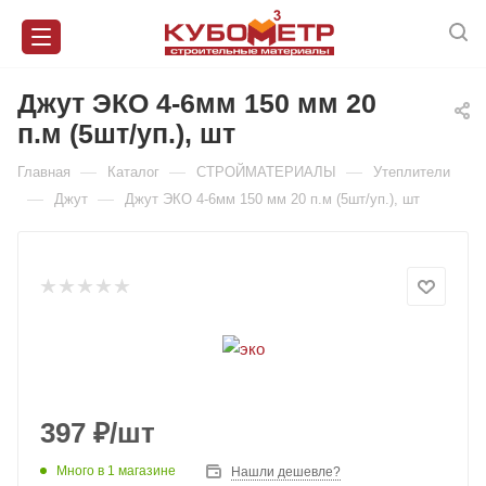
Джут ЭКО 4-6мм 150 мм 20
п.м (5шт/уп.), шт
—
—
—
Главная
Каталог
СТРОЙМАТЕРИАЛЫ
Утеплители
—
—
Джут
Джут ЭКО 4-6мм 150 мм 20 п.м (5шт/уп.), шт
397
₽
/шт
Много
в 1 магазине
Нашли дешевле?