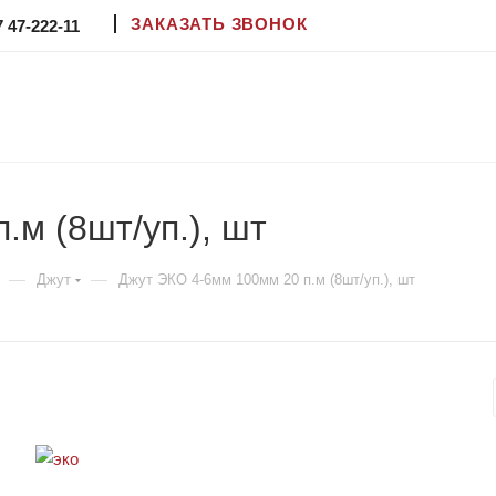
ЗАКАЗАТЬ ЗВОНОК
7 47-222-11
м (8шт/уп.), шт
—
—
Джут
Джут ЭКО 4-6мм 100мм 20 п.м (8шт/уп.), шт