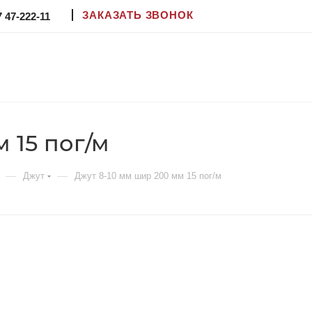
ЗАКАЗАТЬ ЗВОНОК
7 47-222-11
 15 пог/м
—
—
Джут
Джут 8-10 мм шир 200 мм 15 пог/м