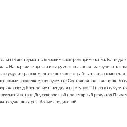
ельный инструмент с широким спектром применения. Благодар
рель. На первой скорости инструмент позволяет закручивать са
 2 аккумулятора в комплекте позволяют работать автономно дли
иненными накладками на рукоятке Светодиодная подсветка Акк
заряд/разряд Крепление шпинделя на втулке 2 Li-Ion аккумулят
озажимной патрон Двухскоростной планетарный редуктор Приме
ия/откручивания резьбовых соединений