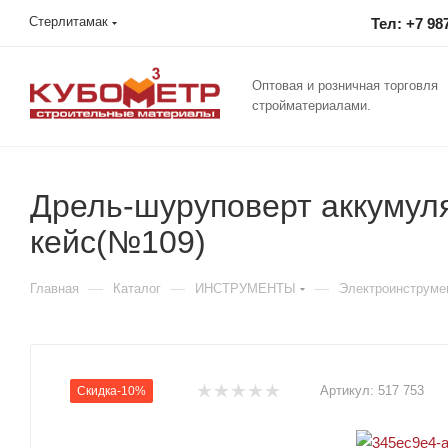
Стерлитамак
Тел: +7 98
Оптовая и розничная торговля
стройматериалами.
Дрель-шуруповерт аккумулят
кейс(№109)
—
—
—
Главная
Каталог
ИНСТРУМЕНТЫ
Электроинструме
Артикул:
517 753
Скидка-10%