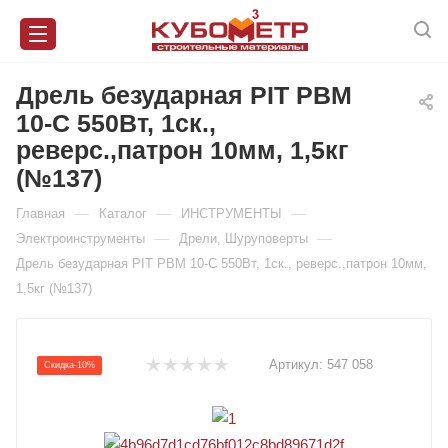
Дрель безударная PIT PBM
10-C 550Вт, 1ск.,
реверс.,патрон 10мм, 1,5кг
(№137)
—
—
—
Главная
Каталог
ИНСТРУМЕНТЫ
—
—
Электроинструменты
Дрели, Шуруповерты
Дрель безударная PIT PBM 10-C 550Вт, 1ск., реверс.,патрон 10мм,
1,5кг (№137)
Артикул:
547 058
Скидка-10%