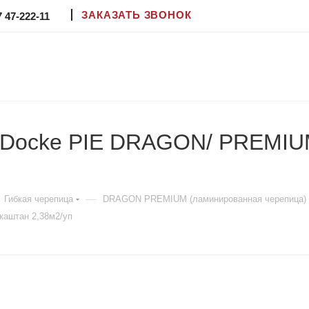
ЗАКАЗАТЬ ЗВОНОК
7 47-222-11
 Docke PIE DRAGON/ PREMIU
—
Гибкая черепица
DRAGON PREMIUM (ламинированная черепица)
аштан 2,38м2/уп