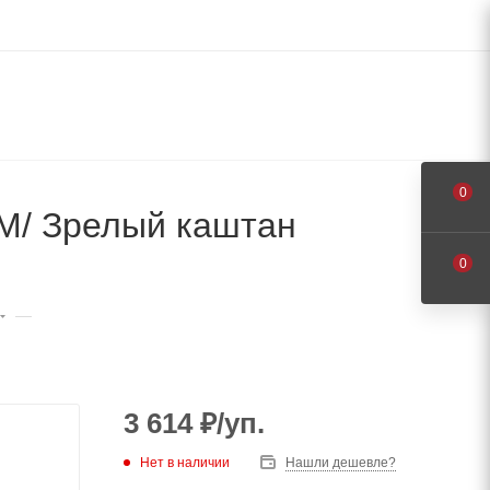
0
M/ Зрелый каштан
0
—
3 614
₽
/уп.
Нет в наличии
Нашли дешевле?