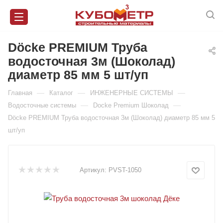
Döcke PREMIUM Труба
водосточная 3м (Шоколад)
диаметр 85 мм 5 шт/уп
—
—
—
Главная
Каталог
ИНЖЕНЕРНЫЕ СИСТЕМЫ
—
—
Водосточные системы
Docke Premium Шоколад
Döcke PREMIUM Труба водосточная 3м (Шоколад) диаметр 85 мм 5
шт/уп
Артикул:
PVST-1050