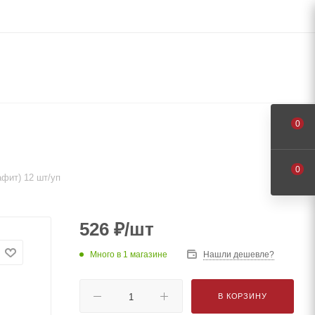
0
0
афит) 12 шт/уп
526
₽
/шт
Много
в 1 магазине
Нашли дешевле?
В КОРЗИНУ