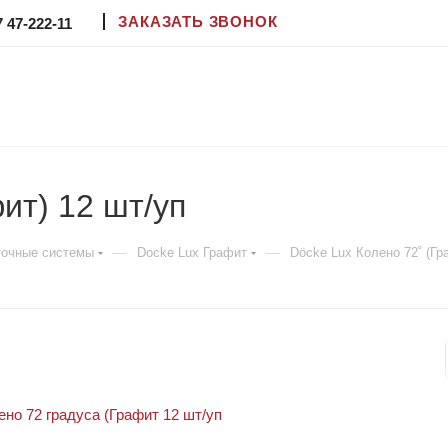
ЗАКАЗАТЬ ЗВОНОК
7 47-222-11
ит) 12 шт/уп
—
—
точные системы
Docke Lux Графит
Döcke Lux Колено 72˚ (Гр