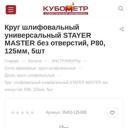
Круг шлифовальный
универсальный STAYER
MASTER без отверстий, Р80,
125мм, 5шт
—
—
—
Главная
Каталог
ИНСТРУМЕНТЫ
—
Сетки абразивные, круги шлифовальные
—
Диски, круги шлифовальные
Круг шлифовальный универсальный STAYER MASTER без
отверстий, Р80, 125мм, 5шт
Артикул:
35453-125-080