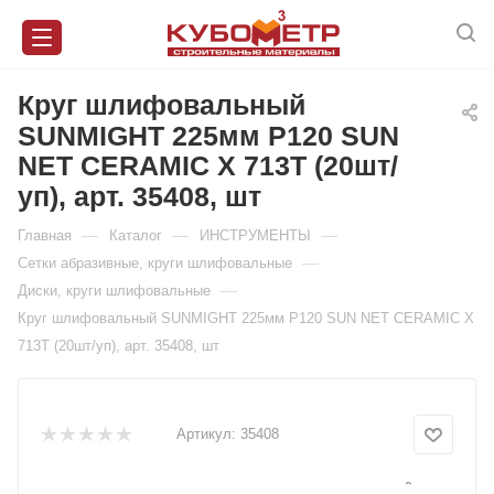
Круг шлифовальный
SUNMIGHT 225мм Р120 SUN
NET CERAMIC X 713T (20шт/
уп), арт. 35408, шт
—
—
—
Главная
Каталог
ИНСТРУМЕНТЫ
—
Сетки абразивные, круги шлифовальные
—
Диски, круги шлифовальные
Круг шлифовальный SUNMIGHT 225мм Р120 SUN NET CERAMIC X
713T (20шт/уп), арт. 35408, шт
Артикул:
35408