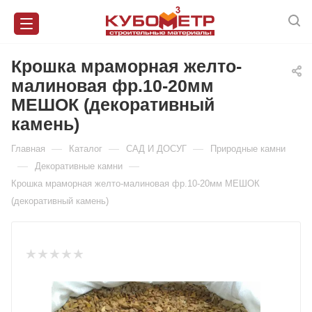
Крошка мраморная желто-
малиновая фр.10-20мм
МЕШОК (декоративный
камень)
—
—
—
Главная
Каталог
САД И ДОСУГ
Природные камни
—
—
Декоративные камни
Крошка мраморная желто-малиновая фр.10-20мм МЕШОК
(декоративный камень)