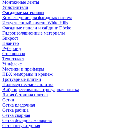
Монтажные ленты
Уплотнители
Фасадные материалы
Комлектущие для фасадных систем
Искуственный камень White Hills
Фасадные панели и сайдинг Döcke
Гидроизоляционные материалы
Бикрост
Плантер
Рубероид
Стеклоизол
Техноэласт
Унифлекс
Мастики и праймеры
ПВХ мембраны и крепеж
Тротуарные плитки
Полимер песчаная плитка
Вибропрессованная тротуарная плитка
Литая бетонная плитка
Сетки
Сетка кладочная
Сетка рабица
Сетка сварная
Сетка фасадная малярная
Сетка штукатурная