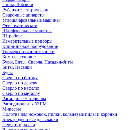
Пилы, Лобзики
Рубанки электрические
Сварочные аппараты
Углошлифовальные машины
Фен технический
Шлифовальные машины
Штроборезы
Измерительные приборы
Клининговое оборудование
Тримеры и газонокосилки
Комплектующие
Буры, Биты, Сверла, Насадки-биты
Биты, Насадки
Буры
Сверло по бетону
Сверло по дереву
Сверло по кафелю
Сверло по металлу
Расходные материалы
Расходники для УШМ
Миксеры
Полотна для ножовок, пилки, кольцевые пилы и коронки
Электроды и все для сварки
Перчатки, краги
Высотные конструкции