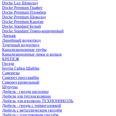
Docke Lux Шоколад
Docke Premium Графит
Docke Premium Пломбир
Docke Premium Шоколад
Docke Premium Каштан
Docke Standard Белый
Docke Standard Темно-коричневый
Дренаж
Линейный водоотвод
Точечный водоотвод
Канализационные трубы
Канализационные люки и кольца
КРЕПЕЖ
Гвозди
Болты Гайки Шайбы
Саморезы
Саморез прессшайба
Саморез кровельный
Шурупы
Дюбель - гвозди распорки
Дюбеля для теплоизоляции
Дюбель для изоляции ТЕХНОНИКОЛЬ
Дюбель - гвоздь с термоголовкой
Дюбель с металлическим гвоздём
Дюбель с пластиковым гвоздём