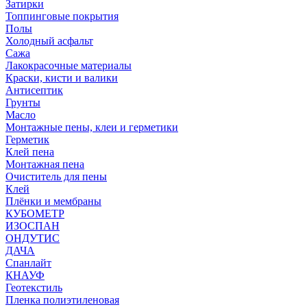
Затирки
Топпинговые покрытия
Полы
Холодный асфальт
Сажа
Лакокрасочные материалы
Краски, кисти и валики
Антисептик
Грунты
Масло
Монтажные пены, клеи и герметики
Герметик
Клей пена
Монтажная пена
Очиститель для пены
Клей
Плёнки и мембраны
КУБОМЕТР
ИЗОСПАН
ОНДУТИС
ДАЧА
Спанлайт
КНАУФ
Геотекстиль
Пленка полиэтиленовая