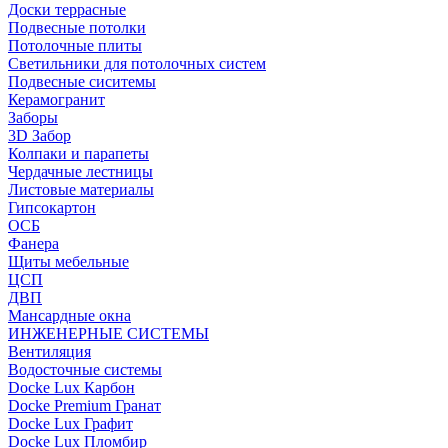
Доски террасные
Подвесные потолки
Потолочные плиты
Светильники для потолочных систем
Подвесные сиситемы
Керамогранит
Заборы
3D Забор
Колпаки и парапеты
Чердачные лестницы
Листовые материалы
Гипсокартон
ОСБ
Фанера
Щиты мебельные
ЦСП
ДВП
Мансардные окна
ИНЖЕНЕРНЫЕ СИСТЕМЫ
Вентиляция
Водосточные системы
Docke Lux Карбон
Docke Premium Гранат
Docke Lux Графит
Docke Lux Пломбир