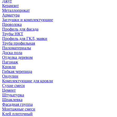
Джут
Керамзит
Металлопрокат
Арматура
Заглушки и комплектующие
Проволока
Профиль для фасада
Трубы НКТ
Профиль для ГКЛ, маяки
Труба профильная
Пиломатериалы
Доска пола
Отделка деревом
Пагонаж
Кровли
Гибкая черепица
Ондулин
Комплектующие для кровли
Сухие смеси
Цемент
Штукатурка
Шпаклевка
Фасадная группа
Монтажные смеси
Клей плиточный