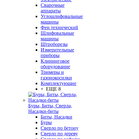
Сварочные
аппараты
Углошлифовальные
машины
Фен технический
Шлифовальные
машины
Штроборезы
Измерительные
приборы
Клининговое
оборудование
Тримеры и
газонокосилки
Комплектующие
+ ЕЩЕ 8
Буры, Биты, Сверла,
Насадки-биты
Биты, Насадки
Буры
Сверло по бетону
Сверло по дереву