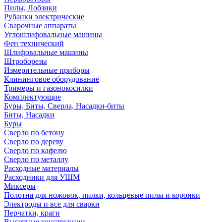
Пилы, Лобзики
Рубанки электрические
Сварочные аппараты
Углошлифовальные машины
Фен технический
Шлифовальные машины
Штроборезы
Измерительные приборы
Клининговое оборудование
Тримеры и газонокосилки
Комплектующие
Буры, Биты, Сверла, Насадки-биты
Биты, Насадки
Буры
Сверло по бетону
Сверло по дереву
Сверло по кафелю
Сверло по металлу
Расходные материалы
Расходники для УШМ
Миксеры
Полотна для ножовок, пилки, кольцевые пилы и коронки
Электроды и все для сварки
Перчатки, краги
Высотные конструкции