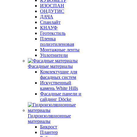
КУБОМЕТР
ИЗОСПАН
ОНДУТИС
ДАЧА
Спанлайт
КНАУФ
Геотекстиль
Пленка
полиэтиленовая
Монтажные ленты
Уплотнители
Фасадные материалы
Комлектущие для
фасадных систем
Искуственный
камень White Hills
Фасадные панели и
сайдинг Döcke
Гидроизоляционные
материалы
Бикрост
Плантер