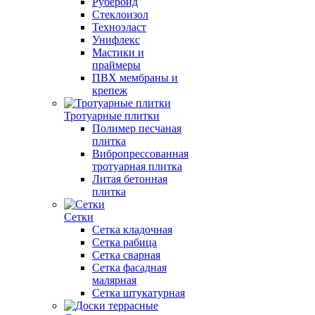
Рубероид
Стеклоизол
Техноэласт
Унифлекс
Мастики и
праймеры
ПВХ мембраны и
крепеж
Тротуарные плитки
Полимер песчаная
плитка
Вибропрессованная
тротуарная плитка
Литая бетонная
плитка
Сетки
Сетка кладочная
Сетка рабица
Сетка сварная
Сетка фасадная
малярная
Сетка штукатурная