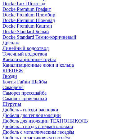
Docke Lux Шоколад
Docke Premium Графит
Docke Premium Пломбир
Docke Premium Шоколад
Docke Premium Каштан
Docke Standard Белый
Docke Standard Темно-коричневый
Дренаж
Линейный водоотвод
Точечный водоотвод
Канализационные трубы
Канализационные люки и кольца
КРЕПЕЖ
Гвозди
Болты Гайки Шайбы
Саморезы
Саморез прессшайба
Саморез кровельный
Шурупы
Дюбель - гвозди распорки
Дюбеля для теплоизоляции
Дюбель для изоляции ТЕХНОНИКОЛЬ
Дюбель - гвоздь с термоголовкой
Дюбель с металлическим гвоздём
Дюбель с пластиковым гвоздём