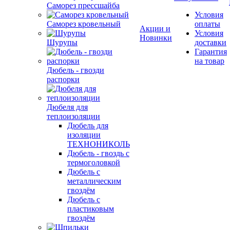
Саморез прессшайба
Условия
Саморез кровельный
оплаты
Акции и
Условия
Новинки
Шурупы
доставки
Гарантия
на товар
Дюбель - гвозди
распорки
Дюбеля для
теплоизоляции
Дюбель для
изоляции
ТЕХНОНИКОЛЬ
Дюбель - гвоздь с
термоголовкой
Дюбель с
металлическим
гвоздём
Дюбель с
пластиковым
гвоздём