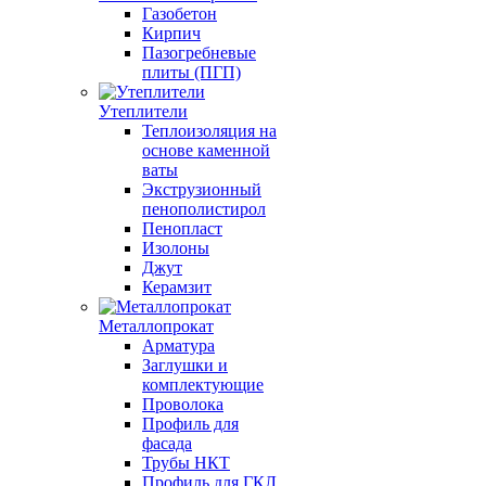
Газобетон
Кирпич
Пазогребневые
плиты (ПГП)
Утеплители
Теплоизоляция на
основе каменной
ваты
Экструзионный
пенополистирол
Пенопласт
Изолоны
Джут
Керамзит
Металлопрокат
Арматура
Заглушки и
комплектующие
Проволока
Профиль для
фасада
Трубы НКТ
Профиль для ГКЛ,