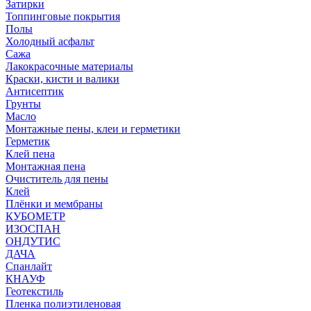
Затирки
Топпинговые покрытия
Полы
Холодный асфальт
Сажа
Лакокрасочные материалы
Краски, кисти и валики
Антисептик
Грунты
Масло
Монтажные пены, клеи и герметики
Герметик
Клей пена
Монтажная пена
Очиститель для пены
Клей
Плёнки и мембраны
КУБОМЕТР
ИЗОСПАН
ОНДУТИС
ДАЧА
Спанлайт
КНАУФ
Геотекстиль
Пленка полиэтиленовая