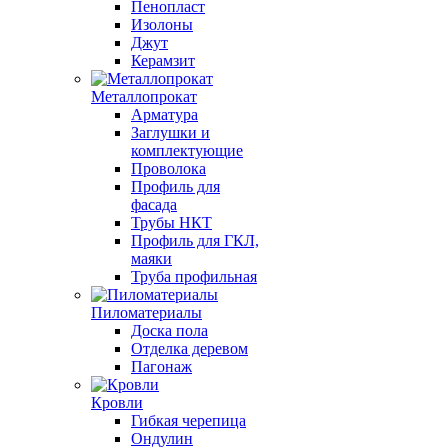
Пенопласт
Изолоны
Джут
Керамзит
Металлопрокат
Арматура
Заглушки и
комплектующие
Проволока
Профиль для
фасада
Трубы НКТ
Профиль для ГКЛ,
маяки
Труба профильная
Пиломатериалы
Доска пола
Отделка деревом
Пагонаж
Кровли
Гибкая черепица
Ондулин