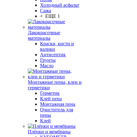
Холодный асфальт
Сажа
+ ЕЩЕ 1
Лакокрасочные
материалы
Краски, кисти и
валики
Антисептик
Грунты
Масло
Монтажные пены, клеи и
герметики
Герметик
Клей пена
Монтажная пена
Очиститель для
пены
Клей
Плёнки и мембраны