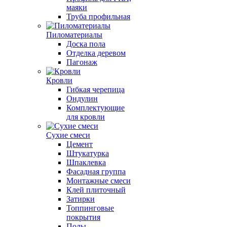
маяки
Труба профильная
Пиломатериалы
Доска пола
Отделка деревом
Пагонаж
Кровли
Гибкая черепица
Ондулин
Комплектующие
для кровли
Сухие смеси
Цемент
Штукатурка
Шпаклевка
Фасадная группа
Монтажные смеси
Клей плиточный
Затирки
Топпинговые
покрытия
Полы