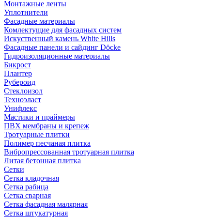
Монтажные ленты
Уплотнители
Фасадные материалы
Комлектущие для фасадных систем
Искуственный камень White Hills
Фасадные панели и сайдинг Döcke
Гидроизоляционные материалы
Бикрост
Плантер
Рубероид
Стеклоизол
Техноэласт
Унифлекс
Мастики и праймеры
ПВХ мембраны и крепеж
Тротуарные плитки
Полимер песчаная плитка
Вибропрессованная тротуарная плитка
Литая бетонная плитка
Сетки
Сетка кладочная
Сетка рабица
Сетка сварная
Сетка фасадная малярная
Сетка штукатурная