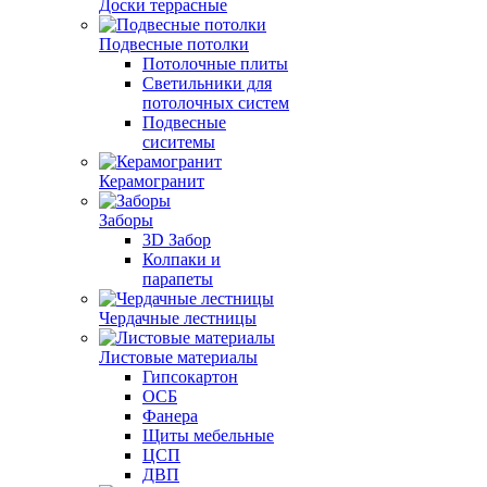
Доски террасные
Подвесные потолки
Потолочные плиты
Светильники для
потолочных систем
Подвесные
сиситемы
Керамогранит
Заборы
3D Забор
Колпаки и
парапеты
Чердачные лестницы
Листовые материалы
Гипсокартон
ОСБ
Фанера
Щиты мебельные
ЦСП
ДВП