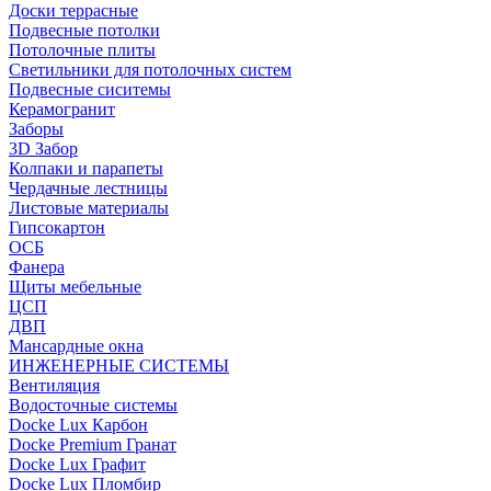
Доски террасные
Подвесные потолки
Потолочные плиты
Светильники для потолочных систем
Подвесные сиситемы
Керамогранит
Заборы
3D Забор
Колпаки и парапеты
Чердачные лестницы
Листовые материалы
Гипсокартон
ОСБ
Фанера
Щиты мебельные
ЦСП
ДВП
Мансардные окна
ИНЖЕНЕРНЫЕ СИСТЕМЫ
Вентиляция
Водосточные системы
Docke Lux Карбон
Docke Premium Гранат
Docke Lux Графит
Docke Lux Пломбир