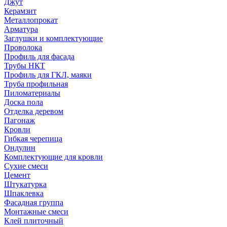
Джут
Керамзит
Металлопрокат
Арматура
Заглушки и комплектующие
Проволока
Профиль для фасада
Трубы НКТ
Профиль для ГКЛ, маяки
Труба профильная
Пиломатериалы
Доска пола
Отделка деревом
Пагонаж
Кровли
Гибкая черепица
Ондулин
Комплектующие для кровли
Сухие смеси
Цемент
Штукатурка
Шпаклевка
Фасадная группа
Монтажные смеси
Клей плиточный