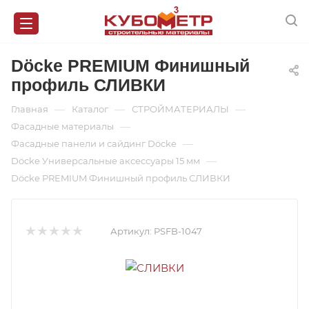
Döcke PREMIUM Финишный
профиль СЛИВКИ
—
—
—
Главная
Каталог
СТРОЙМАТЕРИАЛЫ
—
Фасадные материалы
—
Фасадные панели и сайдинг Döcke
—
Döcke Универсальные аксессуары 15 мм
Döcke PREMIUM Финишный профиль СЛИВКИ
Артикул:
PSFB-1047