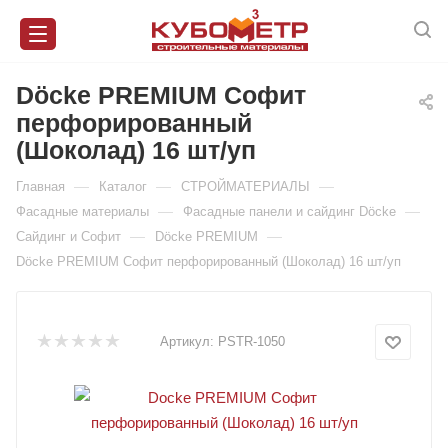
Döcke PREMIUM Софит
перфорированный
(Шоколад) 16 шт/уп
—
—
—
Главная
Каталог
СТРОЙМАТЕРИАЛЫ
—
—
Фасадные материалы
Фасадные панели и сайдинг Döcke
—
—
Сайдинг и Софит
Döcke PREMIUM
Döcke PREMIUM Софит перфорированный (Шоколад) 16 шт/уп
Артикул:
PSTR-1050