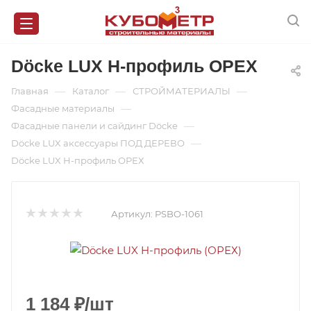
Döcke LUX H-профиль ОРЕХ
—
—
—
Главная
Каталог
СТРОЙМАТЕРИАЛЫ
—
Фасадные материалы
—
Фасадные панели и сайдинг Döcke
—
Döcke LUX аксессуары ПОД ДЕРЕВО
Döcke LUX H-профиль ОРЕХ
Артикул:
PSBO-1061
1 184
₽
/шт