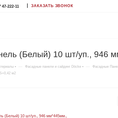
ЗАКАЗАТЬ ЗВОНОК
7 47-222-11
ль (Белый) 10 шт/уп., 946 м
—
—
атериалы
Фасадные панели и сайдинг Döcke
Фасадные Пане
S=0,42 м2