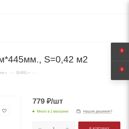
0
м*445мм., S=0,42 м2
0
—
—
ли
BURG
779
₽
/шт
Много
в 1 магазине
Нашли дешевле?
В КОРЗИНУ