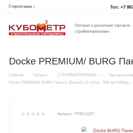
Стерлитамак
Тел: +7 98
Оптовая и розничная торговля
стройматериалами.
Docke PREMIUM/ BURG Пане
—
—
—
Главная
Каталог
СТРОЙМАТЕРИАЛЫ
Фасадные м
Docke PREMIUM/ BURG Панель (Белый) 10 шт/уп., 946 мм*445мм., 
Артикул:
PFBU-1107