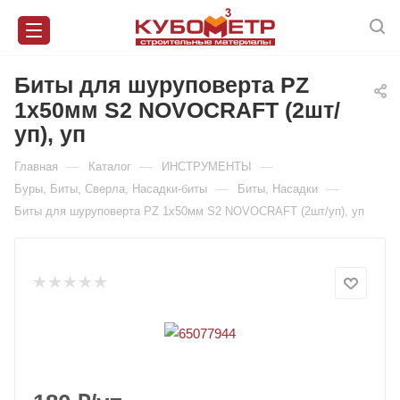
Биты для шуруповерта PZ
1х50мм S2 NOVOCRAFT (2шт/
уп), уп
—
—
—
Главная
Каталог
ИНСТРУМЕНТЫ
—
—
Буры, Биты, Сверла, Насадки-биты
Биты, Насадки
Биты для шуруповерта PZ 1х50мм S2 NOVOCRAFT (2шт/уп), уп