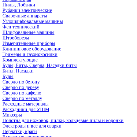
Пилы, Лобзики
Рубанки электрические
Сварочные аппараты
Углошлифовальные машины
Фен технический
Шлифовальные машины
Штроборезы
Измерительные приборы
Клининговое оборудование
Тримеры и газонокосилки
Комплектующие
Буры, Биты, Сверла, Насадки-биты
Биты, Насадки
Буры
Сверло по бетону
Сверло по дереву
Сверло по кафелю
Сверло по металлу
Расходные материалы
Расходники для УШМ
Миксеры
Полотна для ножовок, пилки, кольцевые пилы и коронки
Электроды и все для сварки
Перчатки, краги
Высотные конструкции