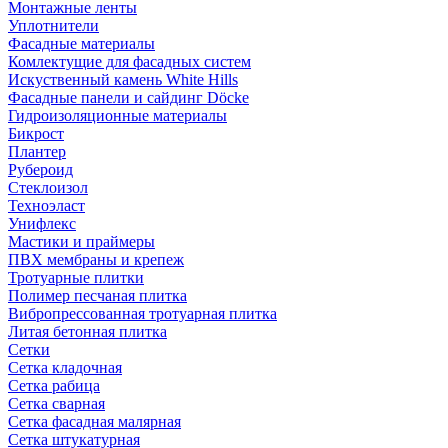
Монтажные ленты
Уплотнители
Фасадные материалы
Комлектущие для фасадных систем
Искуственный камень White Hills
Фасадные панели и сайдинг Döcke
Гидроизоляционные материалы
Бикрост
Плантер
Рубероид
Стеклоизол
Техноэласт
Унифлекс
Мастики и праймеры
ПВХ мембраны и крепеж
Тротуарные плитки
Полимер песчаная плитка
Вибропрессованная тротуарная плитка
Литая бетонная плитка
Сетки
Сетка кладочная
Сетка рабица
Сетка сварная
Сетка фасадная малярная
Сетка штукатурная