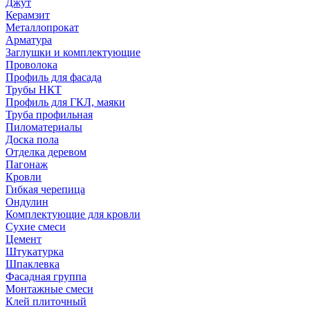
Джут
Керамзит
Металлопрокат
Арматура
Заглушки и комплектующие
Проволока
Профиль для фасада
Трубы НКТ
Профиль для ГКЛ, маяки
Труба профильная
Пиломатериалы
Доска пола
Отделка деревом
Пагонаж
Кровли
Гибкая черепица
Ондулин
Комплектующие для кровли
Сухие смеси
Цемент
Штукатурка
Шпаклевка
Фасадная группа
Монтажные смеси
Клей плиточный