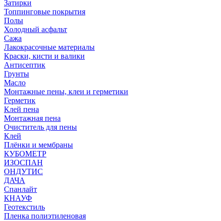
Затирки
Топпинговые покрытия
Полы
Холодный асфальт
Сажа
Лакокрасочные материалы
Краски, кисти и валики
Антисептик
Грунты
Масло
Монтажные пены, клеи и герметики
Герметик
Клей пена
Монтажная пена
Очиститель для пены
Клей
Плёнки и мембраны
КУБОМЕТР
ИЗОСПАН
ОНДУТИС
ДАЧА
Спанлайт
КНАУФ
Геотекстиль
Пленка полиэтиленовая