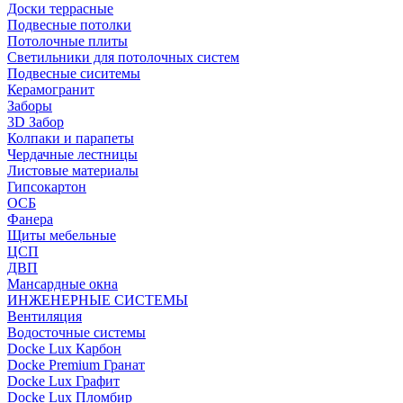
Доски террасные
Подвесные потолки
Потолочные плиты
Светильники для потолочных систем
Подвесные сиситемы
Керамогранит
Заборы
3D Забор
Колпаки и парапеты
Чердачные лестницы
Листовые материалы
Гипсокартон
ОСБ
Фанера
Щиты мебельные
ЦСП
ДВП
Мансардные окна
ИНЖЕНЕРНЫЕ СИСТЕМЫ
Вентиляция
Водосточные системы
Docke Lux Карбон
Docke Premium Гранат
Docke Lux Графит
Docke Lux Пломбир