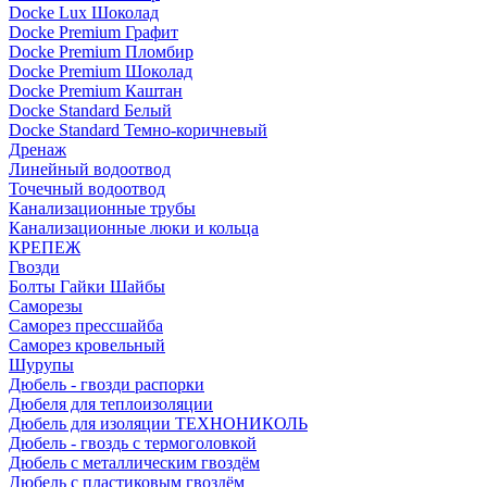
Docke Lux Шоколад
Docke Premium Графит
Docke Premium Пломбир
Docke Premium Шоколад
Docke Premium Каштан
Docke Standard Белый
Docke Standard Темно-коричневый
Дренаж
Линейный водоотвод
Точечный водоотвод
Канализационные трубы
Канализационные люки и кольца
КРЕПЕЖ
Гвозди
Болты Гайки Шайбы
Саморезы
Саморез прессшайба
Саморез кровельный
Шурупы
Дюбель - гвозди распорки
Дюбеля для теплоизоляции
Дюбель для изоляции ТЕХНОНИКОЛЬ
Дюбель - гвоздь с термоголовкой
Дюбель с металлическим гвоздём
Дюбель с пластиковым гвоздём