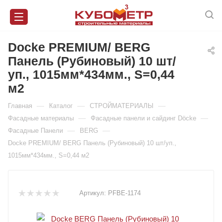
Docke PREMIUM/ BERG
Панель (Рубиновый) 10 шт/
уп., 1015мм*434мм., S=0,44
м2
—
—
—
Главная
Каталог
СТРОЙМАТЕРИАЛЫ
—
—
Фасадные материалы
Фасадные панели и сайдинг Döcke
—
—
Фасадные Панели
BERG
Docke PREMIUM/ BERG Панель (Рубиновый) 10 шт/уп.,
1015мм*434мм., S=0,44 м2
Артикул:
PFBE-1174