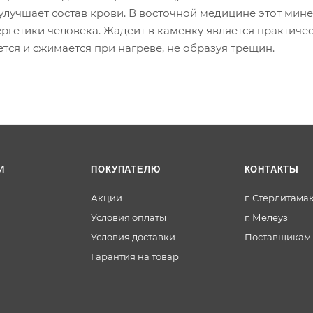
улучшает состав крови. В восточной медицине этот мин
гетики человека. Жадеит в каменку является практиче
я и сжимается при нагреве, не образуя трещин.
И
ПОКУПАТЕЛЮ
КОНТАКТЫ
Акции
г. Стерлитама
Условия оплаты
г. Мелеуз
Условия доставки
Поставщикам
Гарантия на товар