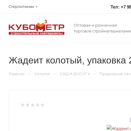
Стерлитамак
Тел: +7 9
Оптовая и розничная
торговля стройматериалами
Жадеит колотый, упаковка 
—
—
—
Главная
Каталог
САД И ДОСУГ
Природные ка