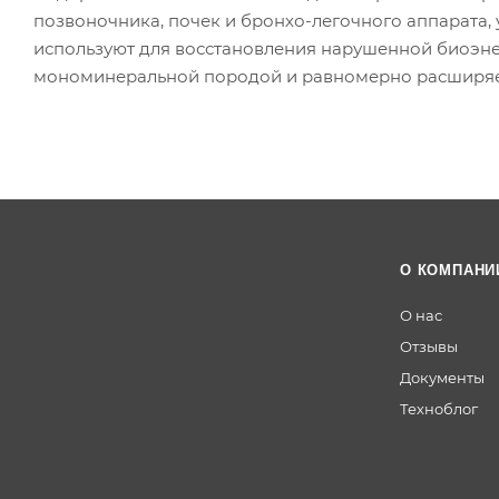
позвоночника, почек и бронхо-легочного аппарата, 
используют для восстановления нарушенной биоэнер
мономинеральной породой и равномерно расширяетс
О КОМПАНИ
О нас
Отзывы
Документы
Техноблог