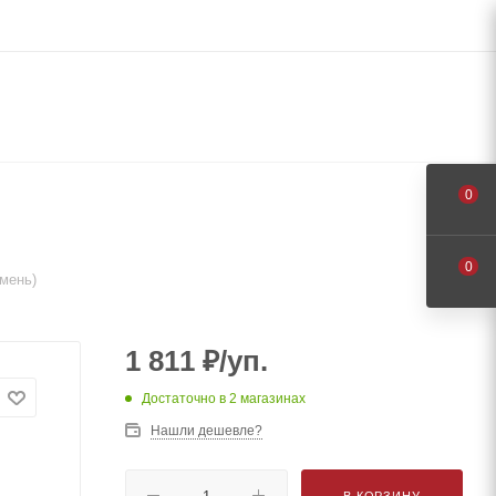
0
0
амень)
1 811
₽
/уп.
Достаточно
в 2 магазинах
Нашли дешевле?
В КОРЗИНУ