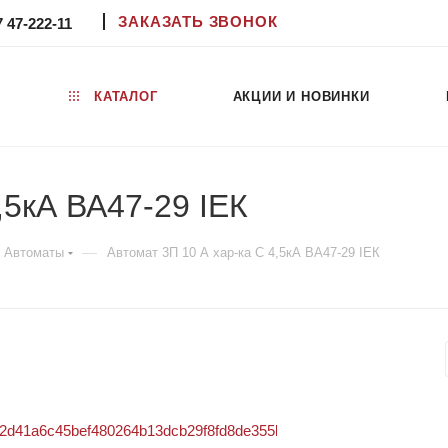
ЗАКАЗАТЬ ЗВОНОК
7 47-222-11
КАТАЛОГ
АКЦИИ И НОВИНКИ
,5кА ВА47-29 IЕК
—
Автоматы
Автомат 3П 10 А хар-ка С 4,5кА ВА47-29 IЕК