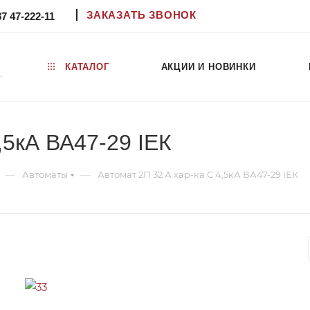
ЗАКАЗАТЬ ЗВОНОК
87 47-222-11
КАТАЛОГ
АКЦИИ И НОВИНКИ
.
,5кА ВА47-29 IЕК
—
—
Автоматы
Автомат 2П 32 А хар-ка С 4,5кА ВА47-29 IЕК