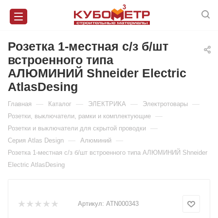
Розетка 1-местная с/з б/шт
встроенного типа
АЛЮМИНИЙ Shneider Electric
AtlasDesing
—
—
—
—
Главная
Каталог
ЭЛЕКТРИКА
Электротовары
—
Розетки, выключатели, рамки и комплектующие
—
Розетки и выключатели для скрытой проводки
—
—
Серия Atlas Design
Алюминий
Розетка 1-местная с/з б/шт встроенного типа АЛЮМИНИЙ Shneider
Electric AtlasDesing
Артикул:
ATN000343