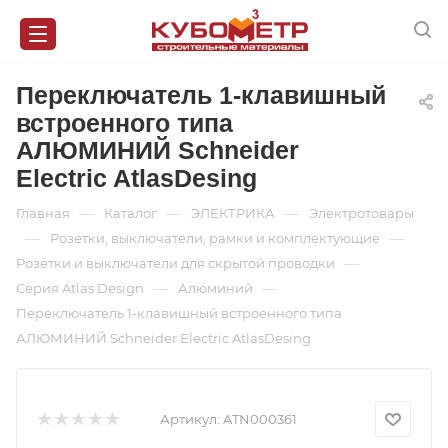
Переключатель 1-клавишный
встроенного типа
АЛЮМИНИЙ Schneider
Electric AtlasDesing
—
—
—
Главная
Каталог
ЭЛЕКТРИКА
Электротовары
—
—
Розетки, выключатели, рамки и комплектующие
—
Розетки и выключатели для скрытой проводки
—
—
Серия Atlas Design
Алюминий
Переключатель 1-клавишный встроенного типа
АЛЮМИНИЙ Schneider Electric AtlasDesing
Артикул:
ATN000361